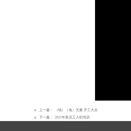
上一篇：
（钱）（兔）无量 开工大吉
下一篇：
2021年新员工入职培训